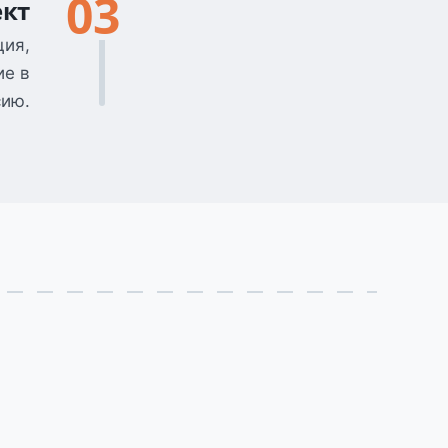
03
ект
ция,
ие в
сию.