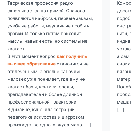
Творческая профессия редко
Комфо
складывается по прямой. Сначала
дорог
появляются наброски, первые заказы,
подоб
учебные работы, неудачные пробы и
инстр
правки. И только потом приходит
нити,
мысль: навыки есть, но системы не
индив
хватает.
устаю
В этот момент вопрос
как получить
а сам
высшее образование
становится не
своих
отвлечённым, а вполне рабочим.
вязан
Человек уже понимает, где ему не
матер
хватает базы, критики, среды,
Подоб
преподавателей и более длинной
продо
профессиональной траектории.
мешат
В дизайне, кино, иллюстрации,
[…]
педагогике искусства и цифровом
производстве одного вкуса мало. […]