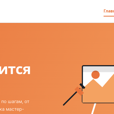
Глав
ится
по шагам, от
ка мастер-