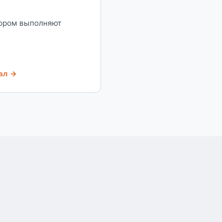
тором выполняют
ал →