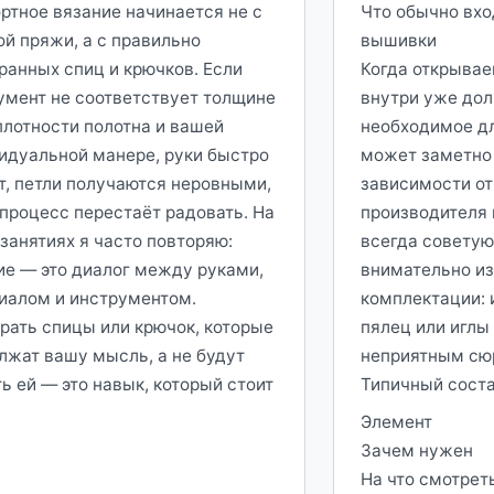
ртное вязание начинается не с
Что обычно вхо
ой пряжи, а с правильно
вышивки
ранных спиц и крючков. Если
Когда открывае
умент не соответствует толщине
внутри уже дол
 плотности полотна и вашей
необходимое дл
идуальной манере, руки быстро
может заметно 
т, петли получаются неровными,
зависимости от
 процесс перестаёт радовать. На
производителя 
 занятиях я часто повторяю:
всегда советую
ие — это диалог между руками,
внимательно из
иалом и инструментом.
комплектации: 
рать спицы или крючок, которые
пялец или иглы
лжат вашу мысль, а не будут
неприятным сю
ь ей — это навык, который стоит
Типичный сост
Элемент
Зачем нужен
На что смотрет