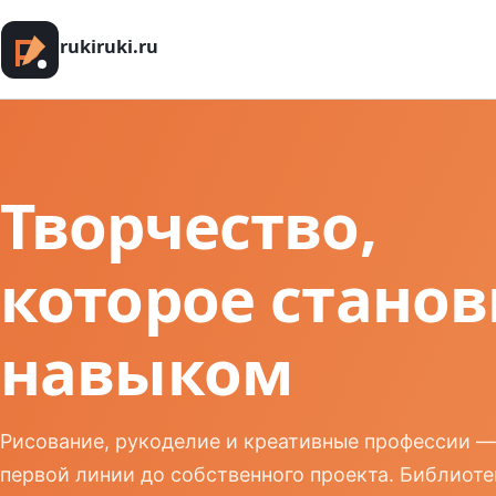
rukiruki.ru
Творчество,
которое станов
навыком
Рисование, рукоделие и креативные профессии — 
первой линии до собственного проекта. Библиоте