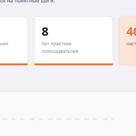
ся на понятные шаги.
8
4
ения
лет практики
нас
преподавателей