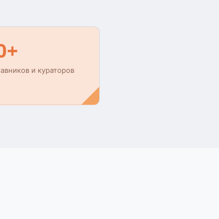
0+
тавников и кураторов