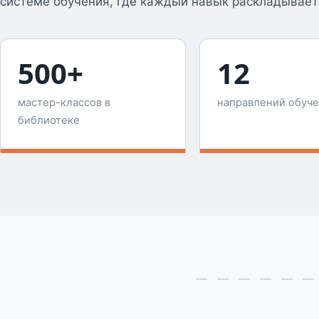
системе обучения, где каждый навык раскладывает
500+
12
мастер-классов в
направлений обуч
библиотеке